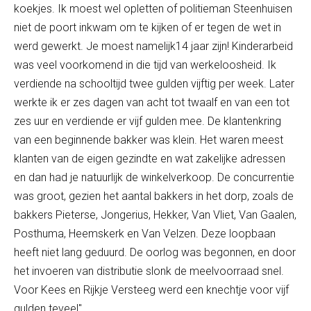
koekjes. Ik moest wel opletten of politieman Steenhuisen
niet de poort inkwam om te kijken of er tegen de wet in
werd gewerkt. Je moest namelijk14 jaar zijn! Kinderarbeid
was veel voorkomend in die tijd van werkeloosheid. Ik
verdiende na schooltijd twee gulden vijftig per week. Later
werkte ik er zes dagen van acht tot twaalf en van een tot
zes uur en verdiende er vijf gulden mee. De klantenkring
van een beginnende bakker was klein. Het waren meest
klanten van de eigen gezindte en wat zakelijke adressen
en dan had je natuurlijk de winkelverkoop. De concurrentie
was groot, gezien het aantal bakkers in het dorp, zoals de
bakkers Pieterse, Jongerius, Hekker, Van Vliet, Van Gaalen,
Posthuma, Heemskerk en Van Velzen. Deze loopbaan
heeft niet lang geduurd. De oorlog was begonnen, en door
het invoeren van distributie slonk de meelvoorraad snel.
Voor Kees en Rijkje Versteeg werd een knechtje voor vijf
gulden teveel".