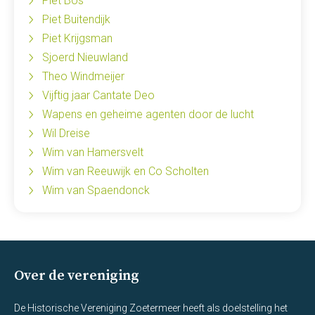
Piet Bos
Piet Buitendijk
Piet Krijgsman
Sjoerd Nieuwland
Theo Windmeijer
Vijftig jaar Cantate Deo
Wapens en geheime agenten door de lucht
Wil Dreise
Wim van Hamersvelt
Wim van Reeuwijk en Co Scholten
Wim van Spaendonck
Over de vereniging
De Historische Vereniging Zoetermeer heeft als doelstelling het