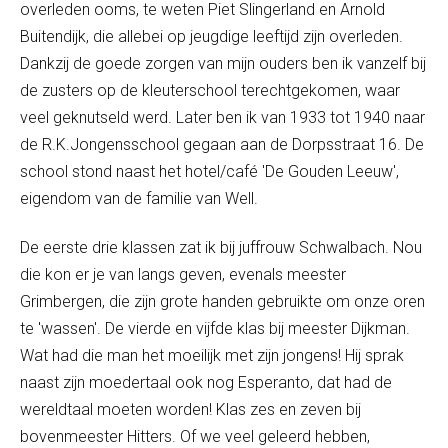
overleden ooms, te weten Piet Slingerland en Arnold
Buitendijk, die allebei op jeugdige leeftijd zijn overleden.
Dankzij de goede zorgen van mijn ouders ben ik vanzelf bij
de zusters op de kleuterschool terechtgekomen, waar
veel geknutseld werd. Later ben ik van 1933 tot 1940 naar
de R.K.Jongensschool gegaan aan de Dorpsstraat 16. De
school stond naast het hotel/café 'De Gouden Leeuw',
eigendom van de familie van Well.
De eerste drie klassen zat ik bij juffrouw Schwalbach. Nou
die kon er je van langs geven, evenals meester
Grimbergen, die zijn grote handen gebruikte om onze oren
te 'wassen'. De vierde en vijfde klas bij meester Dijkman.
Wat had die man het moeilijk met zijn jongens! Hij sprak
naast zijn moedertaal ook nog Esperanto, dat had de
wereldtaal moeten worden! Klas zes en zeven bij
bovenmeester Hitters. Of we veel geleerd hebben,