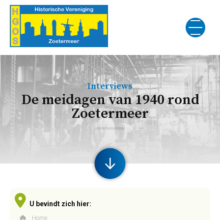
Interviews
De meidagen van 1940 rond
Zoetermeer
U bevindt zich hier:
Home