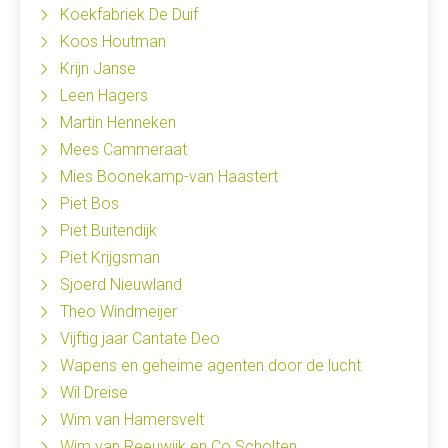
Koekfabriek De Duif
Koos Houtman
Krijn Janse
Leen Hagers
Martin Henneken
Mees Cammeraat
Mies Boonekamp-van Haastert
Piet Bos
Piet Buitendijk
Piet Krijgsman
Sjoerd Nieuwland
Theo Windmeijer
Vijftig jaar Cantate Deo
Wapens en geheime agenten door de lucht
Wil Dreise
Wim van Hamersvelt
Wim van Reeuwijk en Co Scholten