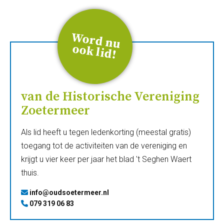
W
ord
n
u
ook
lid
!
van de Historische Vereniging
Zoetermeer
Als lid heeft u tegen ledenkorting (meestal gratis)
toegang tot de activiteiten van de vereniging en
krijgt u vier keer per jaar het blad 't Seghen Waert
thuis.
info@oudsoetermeer.nl
079 319 06 83