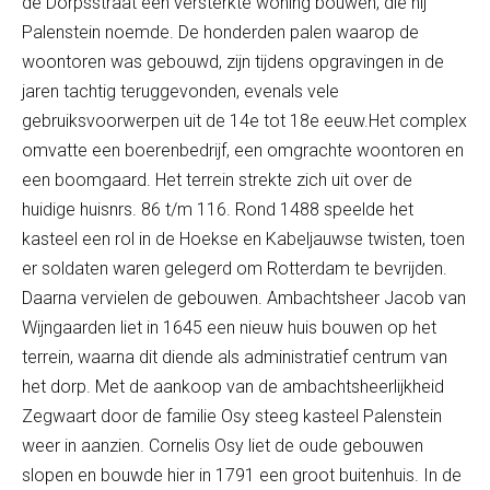
de Dorpsstraat een versterkte woning bouwen, die hij
Palenstein noemde. De honderden palen waarop de
woontoren was gebouwd, zijn tijdens opgravingen in de
jaren tachtig teruggevonden, evenals vele
gebruiksvoorwerpen uit de 14e tot 18e eeuw.Het complex
omvatte een boerenbedrijf, een omgrachte woontoren en
een boomgaard. Het terrein strekte zich uit over de
huidige huisnrs. 86 t/m 116. Rond 1488 speelde het
kasteel een rol in de Hoekse en Kabeljauwse twisten, toen
er soldaten waren gelegerd om Rotterdam te bevrijden.
Daarna vervielen de gebouwen. Ambachtsheer Jacob van
Wijngaarden liet in 1645 een nieuw huis bouwen op het
terrein, waarna dit diende als administratief centrum van
het dorp. Met de aankoop van de ambachtsheerlijkheid
Zegwaart door de familie Osy steeg kasteel Palenstein
weer in aanzien. Cornelis Osy liet de oude gebouwen
slopen en bouwde hier in 1791 een groot buitenhuis. In de