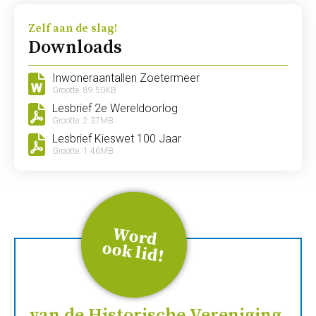
Zelf aan de slag!
Downloads
Inwoneraantallen Zoetermeer
Grootte: 89.50KB
Lesbrief 2e Wereldoorlog
Grootte: 2.37MB
Lesbrief Kieswet 100 Jaar
Grootte: 1.46MB
W
ord
ook
lid
!
van de Historische Vereniging