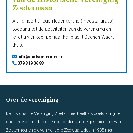
Zoetermeer
Als lid heeft u tegen ledenkorting (meestal gratis)
toegang tot de activiteiten van de vereniging en
krijgt u vier keer per jaar het blad 't Seghen Waert
thuis.
info@oudsoetermeer.nl
079 319 06 83
Over de vereniging
De Historische Vereniging Zoetermeer heeft als doelstelling het
onderzoeken, uitdragen en behouden van de geschiedenis van
Zoetermeer en die van het dorp Zegwaart, dat in 1935 met