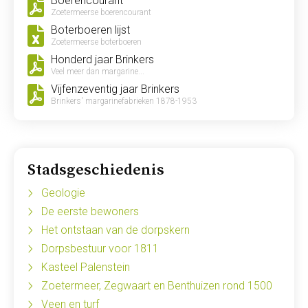
Boerencourant
Zoetermeerse boerencourant
Boterboeren lijst
Zoetermeerse boterboeren
Honderd jaar Brinkers
Veel meer dan margarine...
Vijfenzeventig jaar Brinkers
Brinkers' margarinefabrieken 1878-1953
Stadsgeschiedenis
Geologie
De eerste bewoners
Het ontstaan van de dorpskern
Dorpsbestuur voor 1811
Kasteel Palenstein
Zoetermeer, Zegwaart en Benthuizen rond 1500
Veen en turf