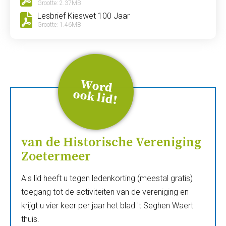
Grootte: 2.37MB
Lesbrief Kieswet 100 Jaar
Grootte: 1.46MB
W
ord
ook
lid
!
van de Historische Vereniging
Zoetermeer
Als lid heeft u tegen ledenkorting (meestal gratis)
toegang tot de activiteiten van de vereniging en
krijgt u vier keer per jaar het blad 't Seghen Waert
thuis.