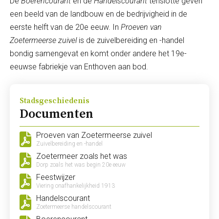
De
Boerencourant
en de
Handelscourant
tenslotte geven
een beeld van de landbouw en de bedrijvigheid in de
eerste helft van de 20e eeuw. In
Proeven van
Zoetermeerse zuivel
is de zuivelbereiding en -handel
bondig samengevat en komt onder andere het 19e-
eeuwse fabriekje van Enthoven aan bod.
Stadsgeschiedenis
Documenten
Proeven van Zoetermeerse zuivel
Zuivelbereiding en -handel
Zoetermeer zoals het was
Dorp zoals het was begin 20e eeuw
Feestwijzer
Viering onafhankelijkheid 1913
Handelscourant
Zoetermeerse handelscourant